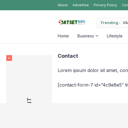
About
Advertise
Privacy Policy
Con
na untuk Mengelola Keuangan Usaha dengan Lebih Teratur
Trending :
SI
Home
Business
Lifestyle
Contact
Lorem ipsum dolor sit amet, cons
[contact-form-7 id=”4c9e8e5″ t
AD PLACEMENT