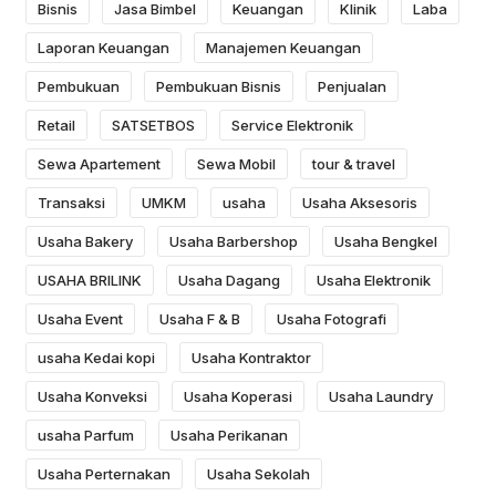
Bisnis
Jasa Bimbel
Keuangan
Klinik
Laba
Laporan Keuangan
Manajemen Keuangan
Pembukuan
Pembukuan Bisnis
Penjualan
Retail
SATSETBOS
Service Elektronik
Sewa Apartement
Sewa Mobil
tour & travel
Transaksi
UMKM
usaha
Usaha Aksesoris
Usaha Bakery
Usaha Barbershop
Usaha Bengkel
USAHA BRILINK
Usaha Dagang
Usaha Elektronik
Usaha Event
Usaha F & B
Usaha Fotografi
usaha Kedai kopi
Usaha Kontraktor
Usaha Konveksi
Usaha Koperasi
Usaha Laundry
usaha Parfum
Usaha Perikanan
Usaha Perternakan
Usaha Sekolah