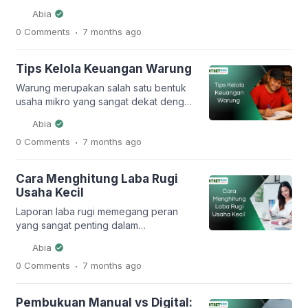
banyak orang, baik sebagai usaha
Abia
utama maupun sampingan. Kemudahan
.
0 Comments
7 months
ago
membuka toko di marketplace dan
media sosial membuat siapa pun bisa
mulai berjualan dengan modal relatif
Tips Kelola Keuangan Warung
kecil. Namun, di balik kemudahan
tersebut, ada satu aspek penting yang
Warung merupakan salah satu bentuk
sering diabaikan oleh pemilik online
usaha mikro yang sangat dekat dengan
shop pemula, yaitu pembukuan […]
kehidupan masyarakat Indonesia. Mulai
Abia
dari warung sembako, warung
.
0 Comments
7 months
ago
kelontong, warung makan, hingga
warung kopi, semuanya memiliki peran
penting dalam menggerakkan roda
Cara Menghitung Laba Rugi
perekonomian kecil. Meskipun terlihat
Usaha Kecil
sederhana, pengelolaan warung tetap
membutuhkan manajemen keuangan
Laporan laba rugi memegang peran
yang baik agar usaha bisa bertahan
yang sangat penting dalam
dan berkembang. Sayangnya, masih
perkembangan usaha kecil. Melalui
Abia
banyak pemilik […]
laporan ini, pemilik usaha dapat
.
0 Comments
7 months
ago
mengetahui apakah bisnis yang
dijalankan menghasilkan keuntungan
atau justru mengalami kerugian dalam
Pembukuan Manual vs Digital:
periode tertentu. Informasi tersebut