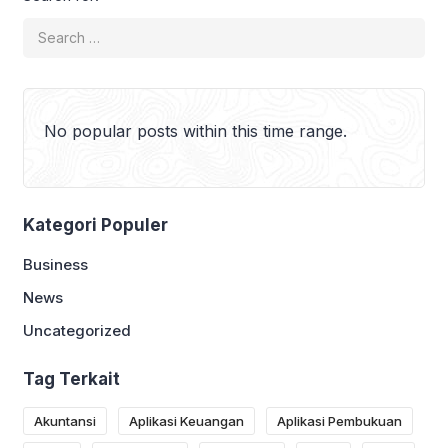
keuangan hanya bergantung pada
perkiraan, yang berisiko menimbulkan
kesalahan dalam pengambilan
keputusan. Di antara berbagai metode
[…]
No popular posts within this time range.
Kategori Populer
Business
News
Uncategorized
Tag Terkait
Akuntansi
Aplikasi Keuangan
Aplikasi Pembukuan