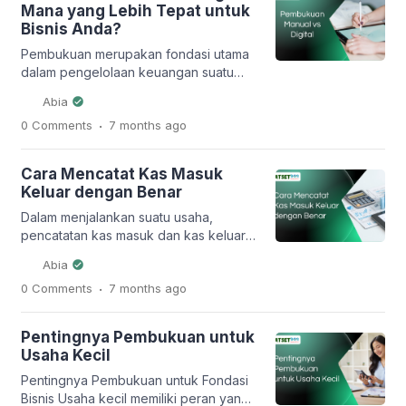
Mana yang Lebih Tepat untuk
menjadi dasar utama dalam mengambil
Bisnis Anda?
keputusan bisnis, mulai dari
menentukan harga jual, mengontrol
Pembukuan merupakan fondasi utama
biaya, hingga merencanakan
dalam pengelolaan keuangan suatu
pengembangan usaha di masa depan.
bisnis. Melalui pembukuan yang baik,
Abia
[…]
pemilik usaha dapat mengetahui
.
0 Comments
7 months
ago
kondisi keuangan secara jelas, mulai
dari pemasukan, pengeluaran, laba,
hingga arus kas. Tanpa pembukuan
Cara Mencatat Kas Masuk
yang rapi dan teratur, bisnis berisiko
Keluar dengan Benar
mengalami kebocoran keuangan, salah
mengambil keputusan, bahkan
Dalam menjalankan suatu usaha,
kesulitan berkembang. Seiring
pencatatan kas masuk dan kas keluar
berkembangnya teknologi, metode
merupakan aktivitas keuangan yang
Abia
pembukuan juga mengalami
tidak dapat dihindari. Setiap transaksi
.
0 Comments
7 months
ago
perubahan. Jika […]
yang melibatkan uang tunai, baik
penerimaan maupun pengeluaran,
harus dicatat secara sistematis agar
Pentingnya Pembukuan untuk
kondisi keuangan usaha dapat
Usaha Kecil
dipantau dengan jelas. Banyak usaha
kecil dan menengah yang mengalami
Pentingnya Pembukuan untuk Fondasi
kesulitan keuangan bukan karena
Bisnis Usaha kecil memiliki peran yang