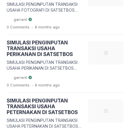
aksesoris handphone memiliki pangsa
SIMULASI PENGINPUTAN TRANSAKSI
pasar yang luas dan menyasar
USAHA FOTOGRAFI DI SATSETBOS
berbagai […]
Pendahuluan Usaha fotografi
garrent
merupakan salah satu jenis usaha jasa
.
0 Comments
8 months
ago
kreatif yang terus berkembang seiring
meningkatnya kebutuhan dokumentasi
visual, baik untuk keperluan pribadi
SIMULASI PENGINPUTAN
maupun komersial. Jasa fotografi kini
TRANSAKSI USAHA
banyak dibutuhkan untuk berbagai
PERIKANAN DI SATSETBOS
acara seperti pernikahan, wisuda,
ulang tahun, prewedding, produk
SIMULASI PENGINPUTAN TRANSAKSI
UMKM, hingga konten media sosial dan
USAHA PERIKANAN DI SATSETBOS
perusahaan. Modal utama […]
Pendahuluan Usaha perikanan
garrent
merupakan salah satu sektor strategis
.
0 Comments
8 months
ago
dalam perekonomian Indonesia.
Sebagai negara maritim, Indonesia
memiliki potensi besar di bidang
SIMULASI PENGINPUTAN
perikanan, baik perikanan budidaya
TRANSAKSI USAHA
maupun perikanan tangkap. Usaha
PETERNAKAN DI SATSETBOS
perikanan mencakup berbagai
kegiatan, seperti budidaya ikan air
SIMULASI PENGINPUTAN TRANSAKSI
tawar, air payau, dan air laut,
USAHA PETERNAKAN DI SATSETBOS