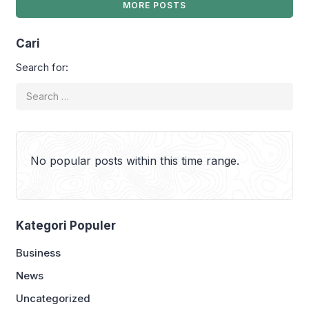
MORE POSTS
kulit, baik untuk kebutuhan kesehatan
maupun kecantikan, menjadikan bisnis
skincare memiliki potensi pasar yang
Cari
luas. Usaha ini dapat dijalankan dalam
berbagai bentuk, mulai dari reseller
Search for:
produk skincare, […]
No popular posts within this time range.
Kategori Populer
Business
News
Uncategorized