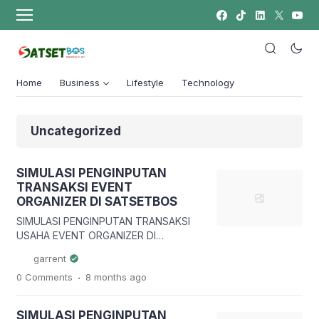
Home
Business
Lifestyle
Technology
Uncategorized
SIMULASI PENGINPUTAN
TRANSAKSI EVENT
ORGANIZER DI SATSETBOS
SIMULASI PENGINPUTAN TRANSAKSI
USAHA EVENT ORGANIZER DI
SATSETBOS Pendahuluan Usaha Event
garrent
Organizer (EO) merupakan salah satu
.
0 Comments
8 months
ago
jenis usaha jasa yang berkembang
pesat seiring meningkatnya kebutuhan
masyarakat dan perusahaan dalam
SIMULASI PENGINPUTAN