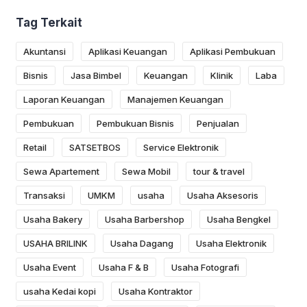
Tag Terkait
Akuntansi
Aplikasi Keuangan
Aplikasi Pembukuan
Bisnis
Jasa Bimbel
Keuangan
Klinik
Laba
Laporan Keuangan
Manajemen Keuangan
Pembukuan
Pembukuan Bisnis
Penjualan
Retail
SATSETBOS
Service Elektronik
Sewa Apartement
Sewa Mobil
tour & travel
Transaksi
UMKM
usaha
Usaha Aksesoris
Usaha Bakery
Usaha Barbershop
Usaha Bengkel
USAHA BRILINK
Usaha Dagang
Usaha Elektronik
Usaha Event
Usaha F & B
Usaha Fotografi
usaha Kedai kopi
Usaha Kontraktor