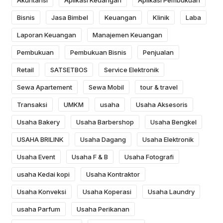
Akuntansi
Aplikasi Keuangan
Aplikasi Pembukuan
Bisnis
Jasa Bimbel
Keuangan
Klinik
Laba
Laporan Keuangan
Manajemen Keuangan
Pembukuan
Pembukuan Bisnis
Penjualan
Retail
SATSETBOS
Service Elektronik
Sewa Apartement
Sewa Mobil
tour & travel
Transaksi
UMKM
usaha
Usaha Aksesoris
Usaha Bakery
Usaha Barbershop
Usaha Bengkel
USAHA BRILINK
Usaha Dagang
Usaha Elektronik
Usaha Event
Usaha F & B
Usaha Fotografi
usaha Kedai kopi
Usaha Kontraktor
Usaha Konveksi
Usaha Koperasi
Usaha Laundry
usaha Parfum
Usaha Perikanan