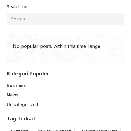
melakukan penjualan sparepart,
Search for:
pembelian stok, pembayaran biaya
operasional, hingga penggajian
karyawan. Jika seluruh transaksi
tersebut tidak dicatat dengan baik,
pemilik bengkel akan kesulitan
mengetahui kondisi […]
No popular posts within this time range.
Kategori Populer
Business
News
Uncategorized
Tag Terkait