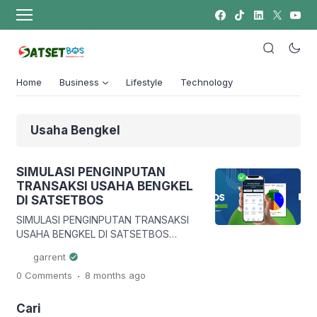
Home
Business
Lifestyle
Technology
Usaha Bengkel
SIMULASI PENGINPUTAN
TRANSAKSI USAHA BENGKEL
DI SATSETBOS
SIMULASI PENGINPUTAN TRANSAKSI
USAHA BENGKEL DI SATSETBOS
Pendahuluan Usaha bengkel
garrent
merupakan salah satu bentuk usaha
.
0 Comments
8 months
ago
jasa yang memiliki aktivitas transaksi
cukup kompleks. Tidak hanya melayani
jasa servis kendaraan, bengkel juga
Cari