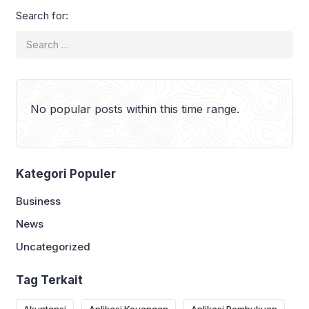
maupun komersial. Jasa fotografi kini
Search for:
banyak dibutuhkan untuk berbagai
acara seperti pernikahan, wisuda,
ulang tahun, prewedding, produk
UMKM, hingga konten media sosial dan
perusahaan. Modal utama […]
No popular posts within this time range.
Kategori Populer
Business
News
Uncategorized
Tag Terkait