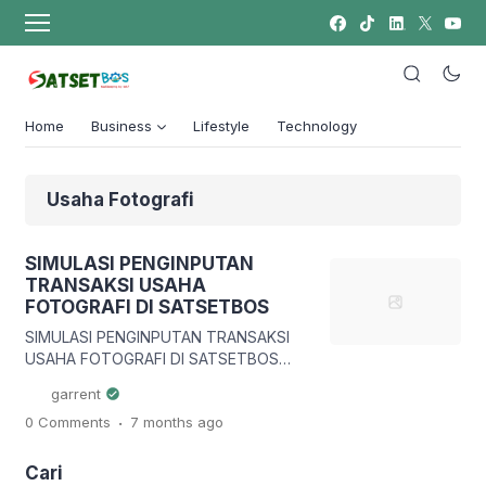
Home
Business
Lifestyle
Technology
Usaha Fotografi
SIMULASI PENGINPUTAN
TRANSAKSI USAHA
FOTOGRAFI DI SATSETBOS
SIMULASI PENGINPUTAN TRANSAKSI
USAHA FOTOGRAFI DI SATSETBOS
Pendahuluan Usaha fotografi
garrent
merupakan salah satu jenis usaha jasa
.
0 Comments
7 months
ago
kreatif yang terus berkembang seiring
meningkatnya kebutuhan dokumentasi
visual, baik untuk keperluan pribadi
Cari