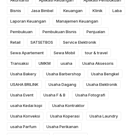
Akuntansi
Aplikasi Keuangan
Aplikasi Pembukuan
Bisnis
Jasa Bimbel
Keuangan
Klinik
Laba
Laporan Keuangan
Manajemen Keuangan
Pembukuan
Pembukuan Bisnis
Penjualan
Retail
SATSETBOS
Service Elektronik
Sewa Apartement
Sewa Mobil
tour & travel
Transaksi
UMKM
usaha
Usaha Aksesoris
Usaha Bakery
Usaha Barbershop
Usaha Bengkel
USAHA BRILINK
Usaha Dagang
Usaha Elektronik
Usaha Event
Usaha F & B
Usaha Fotografi
usaha Kedai kopi
Usaha Kontraktor
Usaha Konveksi
Usaha Koperasi
Usaha Laundry
usaha Parfum
Usaha Perikanan