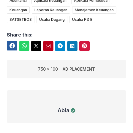
Akuntansi
Aplikasi Keuangan
Aplikasi Pembukuan
Keuangan
Laporan Keuangan
Manajemen Keuangan
SATSETBOS
Usaha Dagang
Usaha F & B
Share this:
Facebook
WhatsApp
Twitter
Email
Telegram
LinkedIn
Pinterest
750 x 100
AD PLACEMENT
Abia
Abia