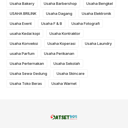
Usaha Bakery
Usaha Barbershop
Usaha Bengkel
USAHA BRILINK
Usaha Dagang
Usaha Elektronik
Usaha Event
Usaha F & B
Usaha Fotografi
usaha Kedai kopi
Usaha Kontraktor
Usaha Konveksi
Usaha Koperasi
Usaha Laundry
usaha Parfum
Usaha Perikanan
Usaha Perternakan
Usaha Sekolah
Usaha Sewa Gedung
Usaha Skincare
Usaha Toko Beras
Usaha Warnet