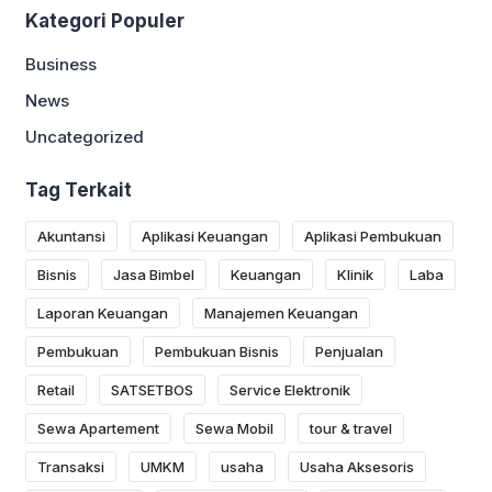
Kategori Populer
Business
News
Uncategorized
Tag Terkait
Akuntansi
Aplikasi Keuangan
Aplikasi Pembukuan
Bisnis
Jasa Bimbel
Keuangan
Klinik
Laba
Laporan Keuangan
Manajemen Keuangan
Pembukuan
Pembukuan Bisnis
Penjualan
Retail
SATSETBOS
Service Elektronik
Sewa Apartement
Sewa Mobil
tour & travel
Transaksi
UMKM
usaha
Usaha Aksesoris